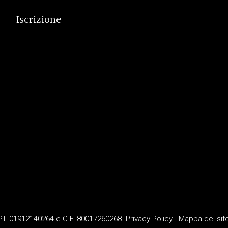
Iscrizione
 P.I. 01912140264 e C.F. 80017260268-
Privacy Policy
-
Mappa del sit