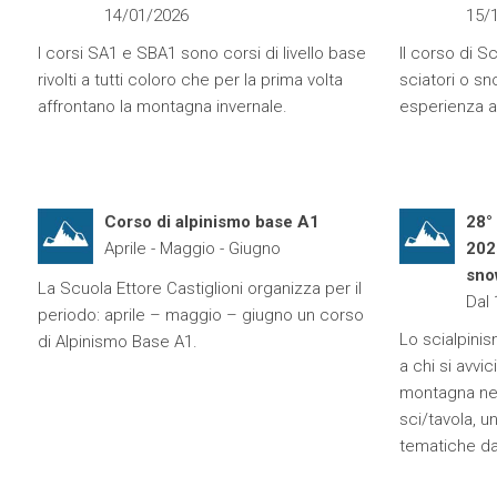
14/01/2026
15/
I corsi SA1 e SBA1 sono corsi di livello base
Il corso di S
rivolti a tutti coloro che per la prima volta
sciatori o s
affrontano la montagna invernale.
esperienza al
Corso di alpinismo base A1
28°
Aprile - Maggio - Giugno
202
sno
La Scuola Ettore Castiglioni organizza per il
Dal
periodo: aprile – maggio – giugno un corso
Lo scialpini
di Alpinismo Base A1.
a chi si avvic
montagna nel
sci/tavola, 
tematiche da