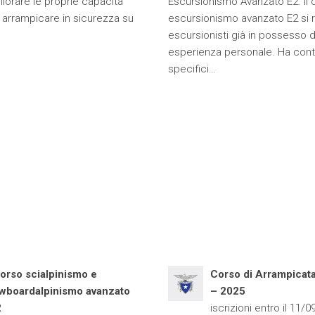
iorare le proprie capacità
Escursionismo Avanzato E2. Il 
 arrampicare in sicurezza su
escursionismo avanzato E2 si r
escursionisti già in possesso d
esperienza personale. Ha conte
specifici…
corso scialpinismo e
Corso di Arrampicat
wboardalpinismo avanzato
– 2025
2
iscrizioni entro il 11/