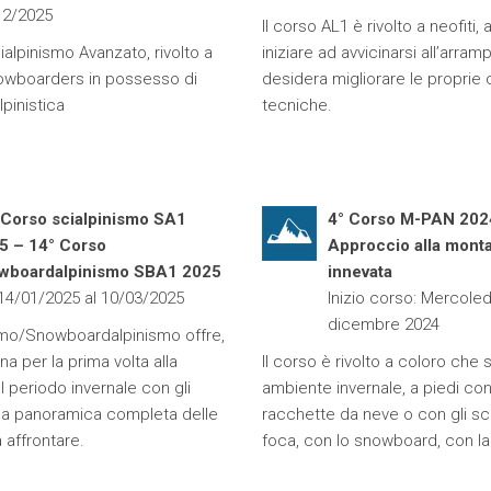
12/2025
Il corso AL1 è rivolto a neofiti, 
cialpinismo Avanzato, rivolto a
iniziare ad avvicinarsi all’arram
nowboarders in possesso di
desidera migliorare le proprie
pinistica
tecniche.
 Corso scialpinismo SA1
4° Corso M-PAN 202
5 – 14° Corso
Approccio alla mont
wboardalpinismo SBA1 2025
innevata
 14/01/2025 al 10/03/2025
Inizio corso: Mercoled
dicembre 2024
smo/Snowboardalpinismo offre,
ina per la prima volta alla
Il corso è rivolto a coloro che
 periodo invernale con gli
ambiente invernale, a piedi con
una panoramica completa delle
racchette da neve o con gli sci 
 affrontare.
foca, con lo snowboard, con la 