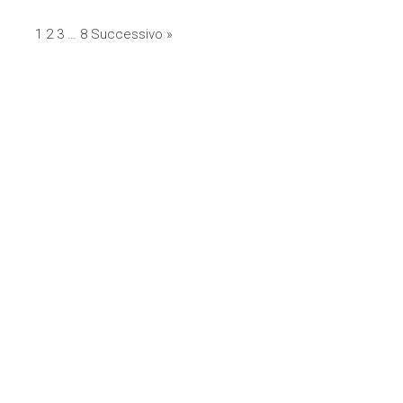
1
2
3
…
8
Successivo »