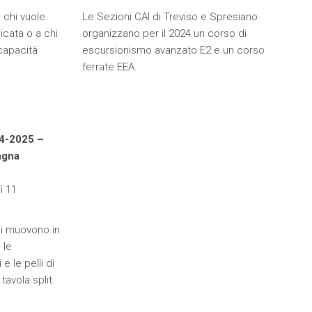
a chi vuole
Le Sezioni CAI di Treviso e Spresiano
picata o a chi
organizzano per il 2024 un corso di
 capacità
escursionismo avanzato E2 e un corso
ferrate EEA.
4-2025 –
agna
ì 11
 si muovono in
 le
e le pelli di
tavola split.