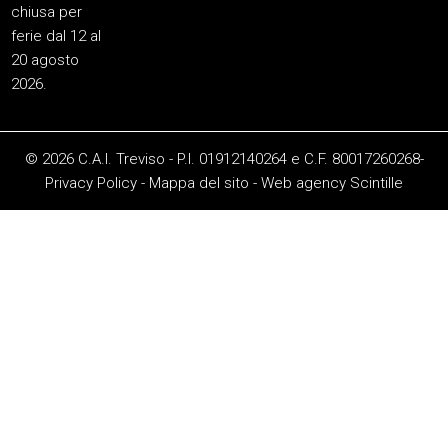
chiusa per
ferie dal 12 al
20 agosto
2026.
© 2026 C.A.I. Treviso - P.I. 01912140264 e C.F. 80017260268-
Privacy Policy
-
Mappa del sito
-
Web agency
Scintille