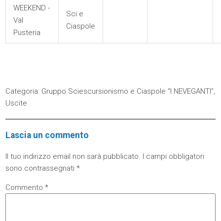
WEEKEND -
Sci e
Val
Ciaspole
Pusteria
Categoria:
Gruppo Sciescursionismo e Ciaspole “I NEVEGANTI”
,
Uscite
Lascia un commento
Il tuo indirizzo email non sarà pubblicato.
I campi obbligatori
sono contrassegnati
*
Commento
*