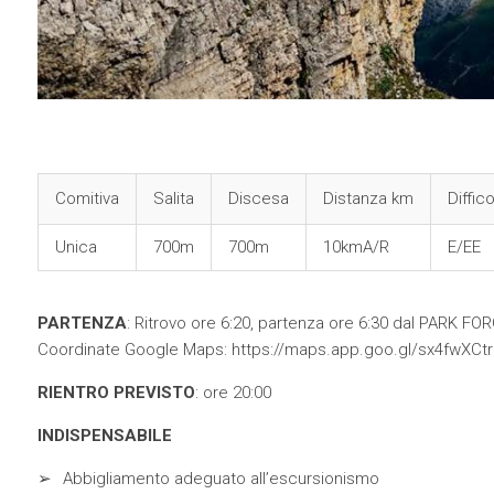
Comitiva
Salita
Discesa
Distanza km
Diffico
Unica
700m
700m
10kmA/R
E/EE
PARTENZA
: Ritrovo ore 6:20, partenza ore 6:30 dal PARK
Coordinate Google Maps: https://maps.app.goo.gl/sx4fwXCt
RIENTRO PREVISTO
: ore 20:00
INDISPENSABILE
Abbigliamento adeguato all’escursionismo