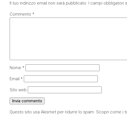
Il tuo indirizzo email non sarà pubblicato.
I campi obbligatori
Commento
*
Nome
*
Email
*
Sito web
Questo sito usa Akismet per ridurre lo spam.
Scopri come i tu