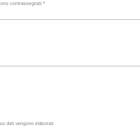
 sono contrassegnati
*
oi dati vengono elaborati
.