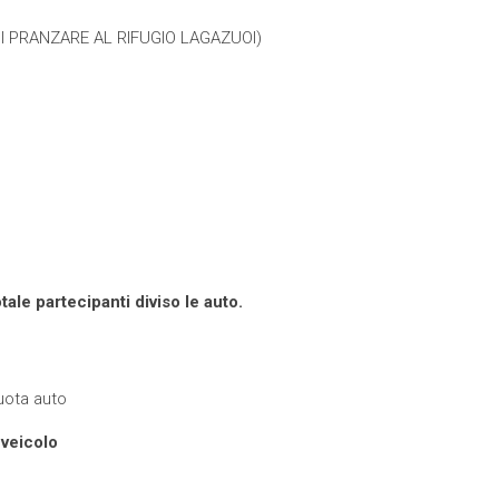
I PRANZARE AL RIFUGIO LAGAZUOI)
ale partecipanti diviso le auto.
uota auto
 veicolo