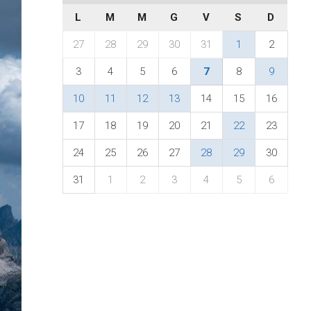
L
M
M
G
V
S
D
27
28
29
30
31
1
2
3
4
5
6
7
8
9
10
11
12
13
14
15
16
17
18
19
20
21
22
23
24
25
26
27
28
29
30
31
1
2
3
4
5
6