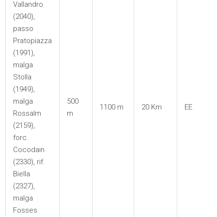
Vallandro
(2040),
passo
Pratopiazza
(1991),
malga
Stolla
(1949),
malga
500
1100 m
20 Km
EE
Rossalm
m
(2159),
forc.
Cocodain
(2330), rif.
Biella
(2327),
malga
Fosses