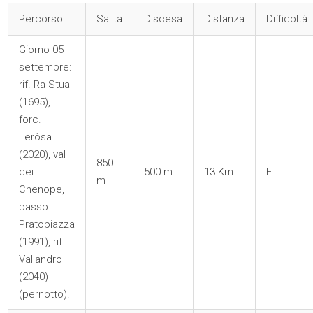
Percorso
Salita
Discesa
Distanza
Difficoltà
Giorno 05
settembre:
rif. Ra Stua
(1695),
forc.
Leròsa
(2020), val
850
dei
500 m
13 Km
E
m
Chenope,
passo
Pratopiazza
(1991), rif.
Vallandro
(2040)
(pernotto).