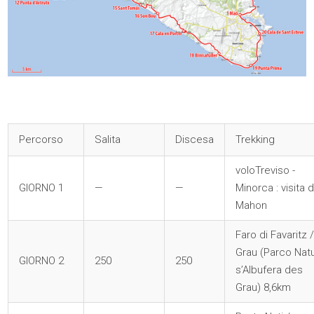
Percorso
Salita
Discesa
Trekking
voloTreviso -
GIORNO 1
—
—
Minorca : visita d
Mahon
Faro di Favaritz 
Grau (Parco Natu
GIORNO 2
250
250
s’Albufera des
Grau) 8,6km