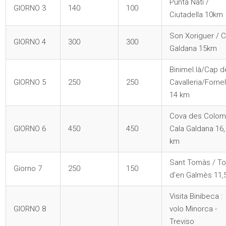
Punta Nati /
GIORNO 3
140
100
Ciutadella 10km
Son Xoriguer / C
GIORNO 4
300
300
Galdana 15km
Binimel.là/Cap d
GIORNO 5
250
250
Cavalleria/Forne
14 km
Cova des Colom
GIORNO 6
450
450
Cala Galdana 16,
km
Sant Tomàs / To
Giorno 7
250
150
d’en Galmès 11,
Visita Binibeca :
GIORNO 8
volo Minorca -
Treviso