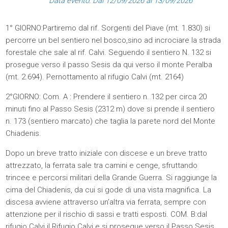
Data evento: Dal 12/09/2026 al 13/09/2026
1° GIORNO:Partiremo dal rif. Sorgenti del Piave (mt. 1.830) si
percorre un bel sentiero nel bosco,sino ad incrociare la strada
forestale che sale al rif. Calvi. Seguendo il sentiero N. 132 si
prosegue verso il passo Sesis da qui verso il monte Peralba
(mt. 2.694). Pernottamento al rifugio Calvi (mt. 2164)
2°GIORNO: Com. A : Prendere il sentiero n. 132 per circa 20
minuti fino al Passo Sesis (2312 m) dove si prende il sentiero
n. 173 (sentiero marcato) che taglia la parete nord del Monte
Chiadenis.
Dopo un breve tratto iniziale con discese e un breve tratto
attrezzato, la ferrata sale tra camini e cenge, sfruttando
trincee e percorsi militari della Grande Guerra. Si raggiunge la
cima del Chiadenis, da cui si gode di una vista magnifica. La
discesa avviene attraverso un’altra via ferrata, sempre con
attenzione per il rischio di sassi e tratti esposti. COM. B:dal
rifugio Calvi il Rifugio Calvi e si prosegue verso il Passo Sesis,