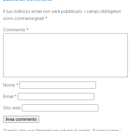
Il tuo indirizzo email non sarà pubblicato.
I campi obbligatori
sono contrassegnati
*
Commento
*
Nome
*
Email
*
Sito web
Questo sito usa Akismet per ridurre lo spam.
Scopri come i