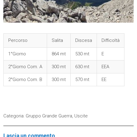
Percorso
Salita
Discesa
Difficoltà
1°Giorno
864 mt
530 mt
E
2°Giorno Com. A
300 mt
630 mt
EEA
2°Giorno Com. B
300 mt
570 mt
EE
Categoria:
Gruppo Grande Guerra
,
Uscite
Lascia un commento