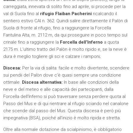
carreggiata, innevata di solito fino ad aprile, si procede per la
val di Suola fino al
rifugio Flaiban Pacherini
ricalcando il
sentiero estivo CAI n. 362. Quindi salire direttamente il Palòn di
Suola di fronte al rifugio, fino a raggiungere la Forcella
Fantulina Alta, m. 2112 m, da qui proseguire in poco tempo sul
crinale fino a raggiungere la
Forcella dell’Inferno
a quota
2175 m. L’ultimo tratto del Palòn è molto ripido e, se la neve è
dura è meglio togliere gli sci e calzare i ramponi;
Discesa:
Per la via di salita: facile e molto divertente, scendere
sui pendii del Palòn dove c’è quasi sempre una condizione
ottimale.
Discesa alternativa:
In base alle condizioni della
neve e del meteo e alle capacità dei partecipanti, dalla
Forcella dell’Inferno si può traversare senza perdere quota al
Passo del Mus e di qui rientrare al rifugio sciando nel canalone
che scende dal passo del Mus. Questa discesa è però più
impegnativa (BSA), poiché all’inizio è molto ripida e stretta.
Oltre alla normale dotazione da scialpinismo, è obbligatorio