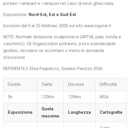
portare i rampant e i ramponi nel caso di neve ghiacciata.
Esposizione:
Nord-Est, Est e Sud-Est
Iscrizioni dal 9 al 25 febbraio 2026 sul sito
www.logorai.it
NOTE: Normale dotazione scialpinistica (ARTVA, pala, sonda e
caschetto). Gli Organizzatori potranno, a loro insindacabile
giudizio, decidere se accettare o meno le domande
d’iscrizione
REFERENTE/I: Elisa Pagnacco, Giuliano Panizzo (ISA)
Durata
Salita
Discesa
Difficoltà
5h
1294m
1294m
MSA
Quota
Esposizione
Lunghezza
Cartografia
massima