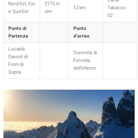
Carta
Nord-Est, Est
2175 m
12 km
Tabacco
e Sud-Est
slm
02
Punto di
Punto
Partenza
d’arrivo
Località
Sommità di
Davost di
Forcella
Forni di
dell’inferno
Sopra