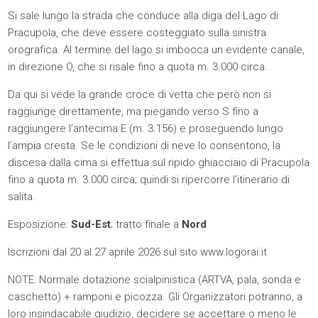
Si sale lungo la strada che conduce alla diga del Lago di
Pracupola, che deve essere costeggiato sulla sinistra
orografica. Al termine del lago si imbocca un evidente canale,
in direzione O, che si risale fino a quota m. 3.000 circa.
Da qui si vede la grande croce di vetta che però non si
raggiunge direttamente, ma piegando verso S fino a
raggiungere l’antecima E (m. 3.156) e proseguendo lungo
l’ampia cresta. Se le condizioni di neve lo consentono, la
discesa dalla cima si effettua sul ripido ghiacciaio di Pracupola
fino a quota m. 3.000 circa; quindi si ripercorre l’itinerario di
salita.
Esposizione:
Sud-Est
; tratto finale a
Nord
Iscrizioni dal 20 al 27 aprile 2026 sul sito
www.logorai.it
NOTE: Normale dotazione scialpinistica (ARTVA, pala, sonda e
caschetto) + ramponi e picozza. Gli Organizzatori potranno, a
loro insindacabile giudizio, decidere se accettare o meno le