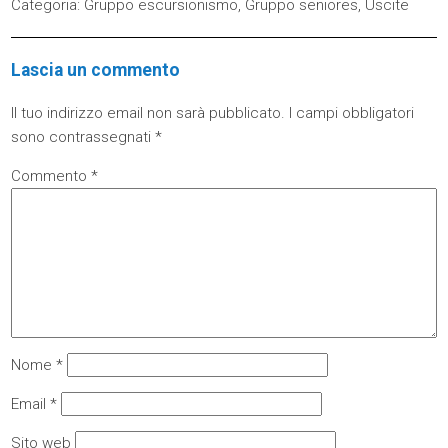
Categoria:
Gruppo escursionismo
,
Gruppo seniores
,
Uscite
Lascia un commento
Il tuo indirizzo email non sarà pubblicato.
I campi obbligatori
sono contrassegnati
*
Commento
*
Nome
*
Email
*
Sito web