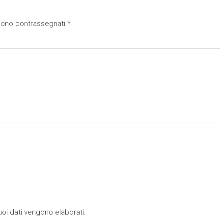
 sono contrassegnati
*
oi dati vengono elaborati
.