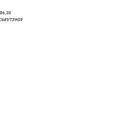
06,30
xC68VT39G9