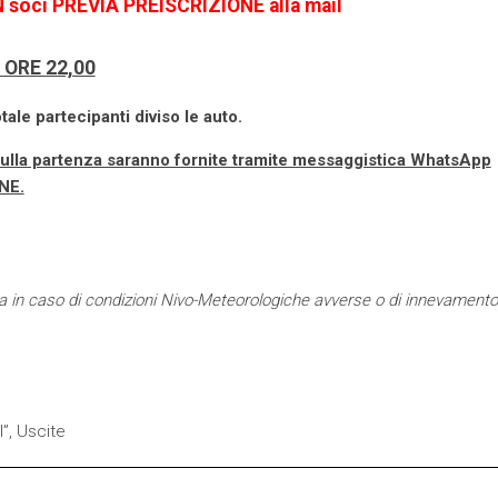
ON soci PREVIA PREISCRIZIONE alla mail
 ORE 22,00
ale partecipanti diviso le auto.
i sulla partenza saranno fornite tramite messaggistica WhatsApp
NE.
mma in caso di condizioni Nivo-Meteorologiche avverse o di innevamento
I”
,
Uscite