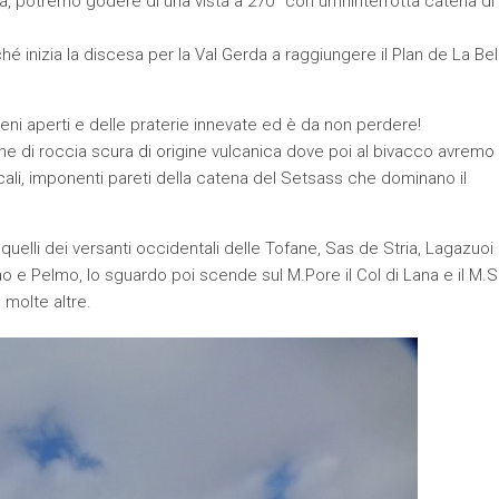
ta, potremo godere di una vista a 270° con un’ininterrotta catena di
 inizia la discesa per la Val Gerda a raggiungere il Plan de La Bel
eni aperti e delle praterie innevate ed è da non perdere!
cime di roccia scura di origine vulcanica dove poi al bivacco avremo
cali, imponenti pareti della catena del Setsass che dominano il
elli dei versanti occidentali delle Tofane, Sas de Stria, Lagazuoi
o e Pelmo, lo sguardo poi scende sul M.Pore il Col di Lana e il M.Si
molte altre.