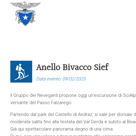
CLUB ALPINO ITALIANO
SEZIONE DI TREVISO
Anello Bivacco Sief
Data evento: 09/02/2025
Il Gruppo dei Neveganti propone oggi un’escursione di SciAlpi
versante del Passo Falzarego.
Partendo dal park del Castello di Andraz, si sale per dorsale
moderata salita fino alla testata del Val Gerda e subito al Biv
Già qui spettacolare panorama degno di una cima.