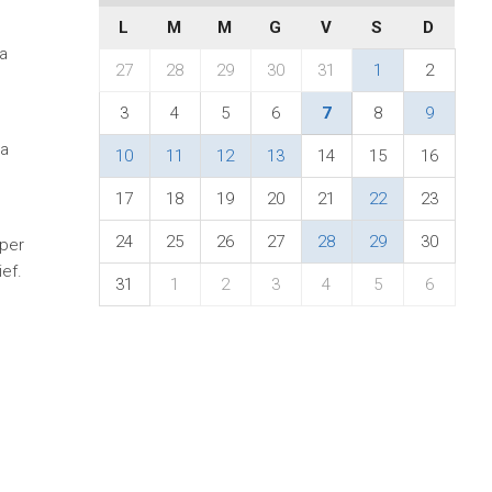
L
M
M
G
V
S
D
a
27
28
29
30
31
1
2
3
4
5
6
7
8
9
 a
10
11
12
13
14
15
16
17
18
19
20
21
22
23
24
25
26
27
28
29
30
 per
ef.
31
1
2
3
4
5
6