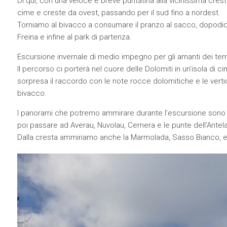
Di qui, con una veloce e breve puntatina alla vicinissima cres
cime e creste da ovest, passando per il sud fino a nordest.
Torniamo al bivacco a consumare il pranzo al sacco, dopodiché
Freina e infine al park di partenza.
Escursione invernale di medio impegno per gli amanti dei terr
Il percorso ci porterà nel cuore delle Dolomiti in un’isola di 
sorpresa il raccordo con le note rocce dolomitiche e le verti
bivacco.
I panorami che potremo ammirare durante l’escursione sono qu
poi passare ad Averau, Nuvolau, Cernera e le punte dell’Antela
Dalla cresta ammiriamo anche la Marmolada, Sasso Bianco, e 