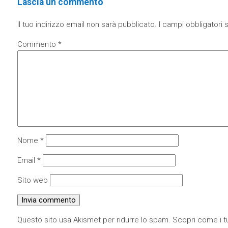
Lascia un commento
Il tuo indirizzo email non sarà pubblicato.
I campi obbligatori
Commento
*
Nome
*
Email
*
Sito web
Questo sito usa Akismet per ridurre lo spam.
Scopri come i tu