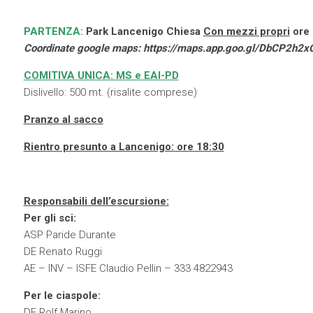
PARTENZA:
Park Lancenigo Chiesa
Con mezzi propri
ore 
Coordinate google maps:
https://maps.app.goo.gl/DbCP2h2
COMITIVA UNICA: MS e EAI-PD
Dislivello: 500 mt. (risalite comprese)
Pranzo al sacco
Rientro presunto a Lancenigo: ore 18:30
Responsabili dell’escursione:
Per gli sci:
ASP Paride Durante
DE Renato Ruggi
AE – INV – ISFE Claudio Pellin – 333 4822943
Per le ciaspole:
DE Rolf Marino