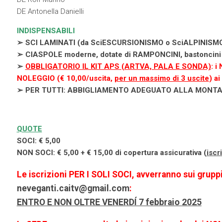
DE Antonella Danielli
INDISPENSABILI
➢ SCI LAMINATI (da SciESCURSIONISMO o SciALPINISMO),
➢ CIASPOLE moderne, dotate di RAMPONCINI, bastoncini 
➢
OBBLIGATORIO IL KIT APS (ARTVA, PALA E SONDA)
: i
NOLEGGIO (€ 10,00/uscita,
per un massimo di 3 uscite
) a
➢ PER TUTTI: ABBIGLIAMENTO ADEGUATO ALLA MONTA
QUOTE
SOCI: € 5,00
NON SOCI: € 5,00 + € 15,00 di copertura assicurativa (
iscr
Le iscrizioni PER I SOLI SOCI, avverranno sui grupp
neveganti.caitv@gmail.com
:
ENTRO E NON OLTRE VENERDÍ 7 febbraio 2025