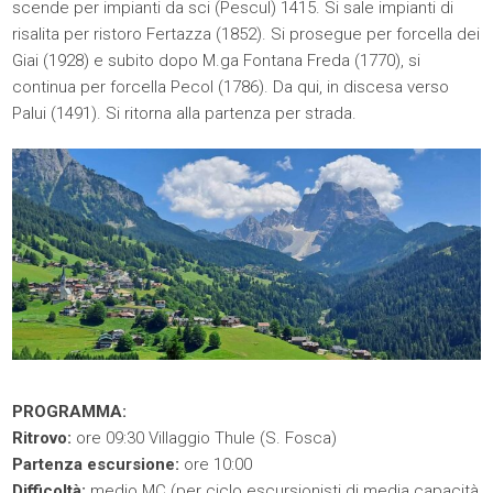
scende per impianti da sci (Pescul) 1415. Si sale impianti di
risalita per ristoro Fertazza (1852). Si prosegue per forcella dei
Giai (1928) e subito dopo M.ga Fontana Freda (1770), si
continua per forcella Pecol (1786). Da qui, in discesa verso
Palui (1491). Si ritorna alla partenza per strada.
PROGRAMMA:
Ritrovo:
ore 09:30 Villaggio Thule (S. Fosca)
Partenza escursione:
ore 10:00
Difficoltà:
medio MC (per ciclo escursionisti di media capacità