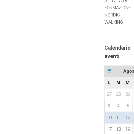
ATTIVITÀ DI
FORMAZIONE
NORDIC
WALKING
Calendario
eventi
Agos
L
M
M
27
28
29
3
4
5
10
11
12
17
18
19