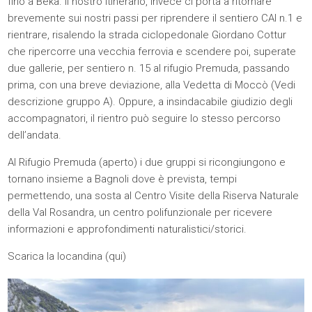
fino a Beka. Il nostro itinerario, invece ci porta a ritornare
brevemente sui nostri passi per riprendere il sentiero CAI n.1 e
rientrare, risalendo la strada ciclopedonale Giordano Cottur
che ripercorre una vecchia ferrovia e scendere poi, superate
due gallerie, per sentiero n. 15 al rifugio Premuda, passando
prima, con una breve deviazione, alla Vedetta di Moccò (Vedi
descrizione gruppo A). Oppure, a insindacabile giudizio degli
accompagnatori, il rientro può seguire lo stesso percorso
dell’andata.
Al Rifugio Premuda (aperto) i due gruppi si ricongiungono e
tornano insieme a Bagnoli dove è prevista, tempi
permettendo, una sosta al Centro Visite della Riserva Naturale
della Val Rosandra, un centro polifunzionale per ricevere
informazioni e approfondimenti naturalistici/storici.
Scarica la locandina
(qui)