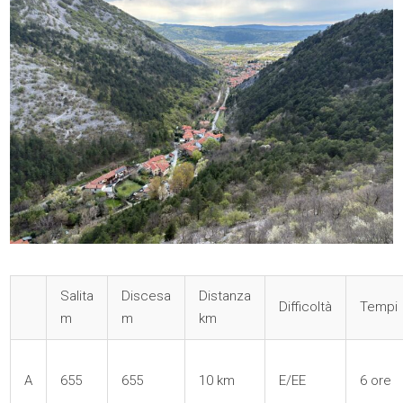
Salita
Discesa
Distanza
Difficoltà
Tempi
m
m
km
A
655
655
10 km
E/EE
6 ore