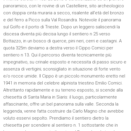
panoramico, con le rovine di un Castelliere, sito archeologico
con doppia cinta muraria a secco, risalente all’età del bronzo
e del ferro a Picco sulla Val Rosandra. Notevole il panorama
sul Golfo e il porto di Trieste. Dopo un leggero saliscendi la
discesa diventa più decisa lungo il sentiero n 25 verso
Bottazzo, in un bosco di querce, pini neri, cerri e castagni. A
quota 325m deviamo a destra verso il Cippo Comici per
sentiero n 13. Qui il percorso diventa tecnicamente più
impegnativo, su crinale esposto e necessita di passo sicuro e
assenza di vertigini; sconsigliato in situazione di forte vento
e/o rocce umide. Il Cippo è un piccolo monumento eretto nel
1941 in memoria del celebre alpinista triestino Emilio Comici.
Altrettanto rapidamente e su terreno esposto, si scende alla
chiesetta di Santa Maria in Siaris: il luogo, particolarmente
affascinante, offre un bel panorama sulla valle. Seconda la
leggenda, venne fatta costruire da Carlo Magno che avrebbe
voluto esservi sepolto. Prendiamo il sentiero dietro la
chiesetta per scendere al sentiero n. 1 sottostante che in