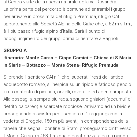
al Centro visite della riserva naturale della val Rosandra.
La prima parte del percorso è comune ad entrambi i gruppi
per arrivare in prossimità del rifugio Premuda, rifugio CAI
appartenente alla Società Alpina delle Giulie che, a 82 m s.l.m.,
è il più basso rifugio alpino d’Italia. Sarà il punto di
ricongiungimento dei gruppi prima di rientrare a Bagnoli.
GRUPPO A
Itinerario: Monte Carso – Cippo Comici – Chiesa di S.Maria
in Siaris – Bottazzo – Monte Stena- Rifugio Premuda
Si prende il sentiero CAI n 1 che, superati i resti dell’antico
acquedotto romano, si inerpica su un ripido e faticoso pendio
in un contesto di pini neri, orvielli, roverelle ed aceri campestri.
Alla boscaglia, sempre più rada, seguono ghiaioni (accumuli di
detrito calcareo) e scarpate rocciose. Arriviamo ad un bivio e
proseguendo a sinistra per il sentiero n 1 raggiungiamo la
vedetta di Crogole. 150 m più avanti, in corrispondenza della
tabella che segna il confine di Stato, proseguiamo diritti verso
il Monte Carso, m 458. La zona è caratterizzata da un pianoro