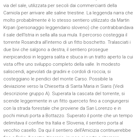
via del sale, utilizzata per secoli dai commercianti della
Carniola per arrivare alle saline triestine. La leggenda narra che
molto probabilmente è lo stesso sentiero utilizzato da Martin
Krpan (personaggio leggendario sloveno) che contrabbandava
il sale dell’Istria in sella alla sua mula. Il percorso costeggia il
torrente Rosandra all’interno di un fitto boschetto. Tralasciati i
due bivi che salgono a destra, il sentiero prosegue
inerpicandosi in leggera salita e sbuca in un tratto aperto la cui
vista offre uno sviluppo completo della valle. In modesto
saliscendi, agevolati da gradini e cordoli di roccia, si
costeggiano le pendici del monte Carso. Possibile la
deviazione verso la Chiesetta di Santa Maria in Siaris (Vedi
descrizione gruppo A). Superata la cascata del torrente, si
scende leggermente in un fitto querceto fino a congiungersi
con la strada forestale che proviene da San Lorenzo e in
pochi minuti porta a Bottazzo. Superato il ponte che un tempo
delimitava il confine tra Italia e Slovenia, il sentiero porta al
vecchio casello. Da qui il sentiero dell’Amicizia continuerebbe