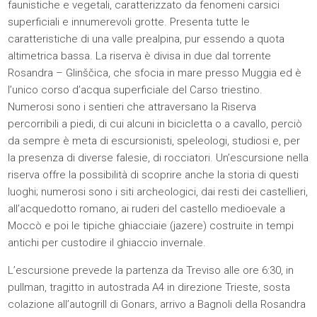
faunistiche e vegetali, caratterizzato da fenomeni carsici
superficiali e innumerevoli grotte. Presenta tutte le
caratteristiche di una valle prealpina, pur essendo a quota
altimetrica bassa. La riserva è divisa in due dal torrente
Rosandra – Glinščica, che sfocia in mare presso Muggia ed è
l’unico corso d’acqua superficiale del Carso triestino.
Numerosi sono i sentieri che attraversano la Riserva
percorribili a piedi, di cui alcuni in bicicletta o a cavallo, perciò
da sempre è meta di escursionisti, speleologi, studiosi e, per
la presenza di diverse falesie, di rocciatori. Un’escursione nella
riserva offre la possibilità di scoprire anche la storia di questi
luoghi; numerosi sono i siti archeologici, dai resti dei castellieri,
all’acquedotto romano, ai ruderi del castello medioevale a
Moccò e poi le tipiche ghiacciaie (jazere) costruite in tempi
antichi per custodire il ghiaccio invernale.
L’escursione prevede la partenza da Treviso alle ore 6:30, in
pullman, tragitto in autostrada A4 in direzione Trieste, sosta
colazione all’autogrill di Gonars, arrivo a Bagnoli della Rosandra