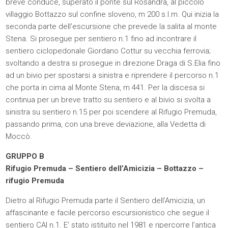
breve conduce, superato il ponte sul Rosandra, al piccolo
villaggio Bottazzo sul confine sloveno, m 200 s.l.m. Qui inizia la
seconda parte dell’escursione che prevede la salita al monte
Stena. Si prosegue per sentiero n.1 fino ad incontrare il
sentiero ciclopedonale Giordano Cottur su vecchia ferrovia;
svoltando a destra si prosegue in direzione Draga di S.Elia fino
ad un bivio per spostarsi a sinistra e riprendere il percorso n.1
che porta in cima al Monte Stena, m 441. Per la discesa si
continua per un breve tratto su sentiero e al bivio si svolta a
sinistra su sentiero n.15 per poi scendere al Rifugio Premuda,
passando prima, con una breve deviazione, alla Vedetta di
Moccò.
GRUPPO B
Rifugio Premuda – Sentiero dell’Amicizia – Bottazzo –
rifugio Premuda
Dietro al Rifugio Premuda parte il Sentiero dell’Amicizia, un
affascinante e facile percorso escursionistico che segue il
sentiero CAI n.1. E’ stato istituito nel 1981 e ripercorre l’antica