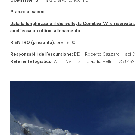
COMITIVA “B” – MS
Dislivello: 900 mt.
Pranzo al sacco
Data la lunghezza e il dislivello, la Comitiva “A” è riserv
anch’essa un ottimo allenamento.
RIENTRO (presunto):
ore 18:00
Responsabili dell’escursione:
DE – Roberto Cazzaro – sci D
Referente logistico:
AE – INV – ISFE Claudio Pellin – 333 48