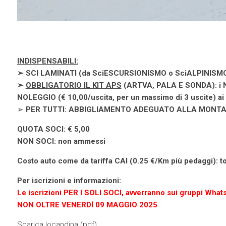
INDISPENSABILI:
➢ SCI LAMINATI (da SciESCURSIONISMO o SciALPINISMO),
➢
OBBLIGATORIO IL KIT APS
(ARTVA, PALA E SONDA): i Ne
NOLEGGIO (€ 10,00/uscita, per un massimo di 3 uscite) ai 
➢
PER TUTTI: ABBIGLIAMENTO ADEGUATO ALLA MONT
QUOTA SOCI: €
5,00
NON SOCI: non ammessi
Costo auto come da tariffa CAI (0.25 €/Km più pedaggi): tot
Per iscrizioni e informazioni:
Le iscrizioni PER I SOLI SOCI, avverranno sui gruppi Wha
NON OLTRE VENERDÍ 09 MAGGIO 2025
Scarica locandina (
pdf
)