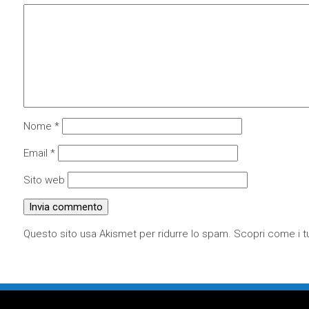
Nome
*
Email
*
Sito web
Questo sito usa Akismet per ridurre lo spam.
Scopri come i tu