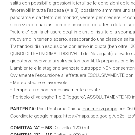
salita con possibili digressioni laterali se le condizioni della 
favorevoli! In tutta l’ascesa (A e B), possiamo ammirare uno 
panorama è da “tetto del mondo”, vedere per credere! E’ comunq
sicurezza in qualsiasi punto e rimanendo in attesa della disces
“naturale” con la chiusura degli impianti di risalita e la scompar
muoviamo in terreno aperto, assaporando una classica salita d
Trattandosi di un’escursione con arrivo in quota (ben oltre i 3
QUINDI OLTRE I NORMALI DISLIVELLI dei Neveganti), elevat
giocoforza riservata ai soli sciatori con ALTA preparazione fis
L’ambiente e la stagione avanzata purtroppo NON consentono 
Ovviamente l’escursione si effettuerà ESCLUSIVAMENTE con co
• Meteo stabile e favorevole
• Temperature non eccessivamente elevate
• Pericolo di valanghe 1 o 2 “leggero”, ASSOLUTAMENTE NO in 
PARTENZA:
Park Postioma Chiesa
con mezzi propri
ore 06:0
Coordinate google maps:
https://maps.app.goo.gl/ue2bHtz
COMITIVA “A” – MS
Dislivello: 1200 mt.