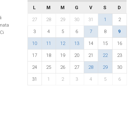
L
M
M
G
V
S
D
i
27
28
29
30
31
1
2
rnata
3
4
5
6
7
8
9
 Ci
10
11
12
13
14
15
16
17
18
19
20
21
22
23
24
25
26
27
28
29
30
31
1
2
3
4
5
6