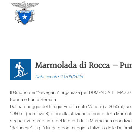
CLUB ALPINO ITALIANO
SEZIONE DI TREVISO
Marmolada di Rocca – Pun
Data evento: 11/05/2025
Il Gruppo dei “Neveganti” organizza per DOMENICA 11 MAGGIO 20
Rocca e Punta Serauta.
Dal parcheggio del Rifugio Fedaia (lato Veneto) a 2050mt, si 
2950mt (comitiva B) e poi alla stazione a monte della Marmo
segue il versante nord del lato est della Marmolada (condizi
“Bellunese”, la più lunga e con maggior dislivello delle Dolomit