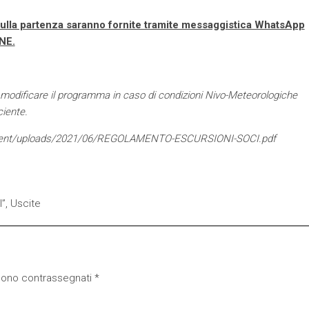
i sulla partenza saranno fornite tramite messaggistica WhatsApp
NE.
 di modificare il programma in caso di condizioni Nivo-Meteorologiche
ciente.
content/uploads/2021/06/REGOLAMENTO-ESCURSIONI-SOCI.pdf
I”
,
Uscite
 sono contrassegnati
*