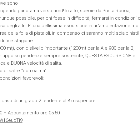
neve sono
stupendo panorama verso nord! In alto, specie da Punta Rocca, il
ue possibile, per chi fosse in difficoltà, fermarsi in condizioni d
a degli altri. E’ una bellissima escursione in un’ambientazione rito
sa della folla di pistaioli, in compenso ci saranno molti scialpinisti!
i fine stagione.
000 mt), con dislivello importante (1200mt per la A e 900 per la B,
o sviluppo su pendenze sempre sostenute, QUESTA ESCURSIONE è
ica e BUONA velocità di salita.
di salire “con calma”.
ndizioni favorevoli:
caso di un grado 2 tendente al 3 o superiore.
0 – Appuntamento ore 05:50
oW16eucTi9