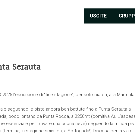
USCITE
GRUPP
ta Serauta
25 l’escursione di “fine stagione”, per soli sciatori, alla Marmola
sale seguendo le piste ancora ben battute fino a Punta Serauta a
lada, poco lontano da Punta Rocca, a 3250mt (comitiva A). L’asces
one essenziale per trovare una buona neve) seguendo la mitica pis
i (termina, in stagione sciistica, a Sottoguda!) Discesa per la via di