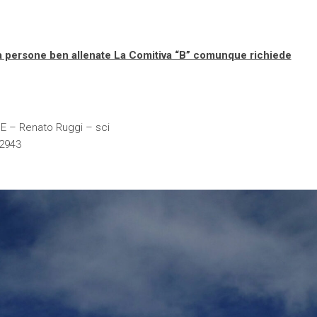
ata a persone ben allenate La Comitiva “B” comunque richiede
E – Renato Ruggi – sci
22943