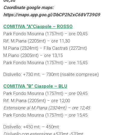
06,30
Coordinate google maps:
https://maps.app.goo.gl/DbCP2h2xC68VT39G9
COMITIVA “A”Ciaspole – ROSSO
Park Fondo Misurina (1757mt) – ore 09,45
Rif. M.Piana (2205mt) – ore 11,30
M.Piana (2324mt) – F.lla Castrati (2272mt)
M.Piano (2305mt) – ore 13,15
Park Fondo Misurina (1757mt) – ore 15,45
Dislivello: +730 mt. – 730mt (risalite comprese)
COMITIVA “B” Ciaspole – BLU
Park Fondo Misurina (1757mt) – ore 09,45
Rif. M.Piana (2205mt) – ore 12,00
Estensione al M.Piana (2324mt) – ore 12,45
Park Fondo Misurina (1757mt) – ore 15,45
Dislivello: +450 mt. – 450mt
Dislivello con estensione +570mt -570mt