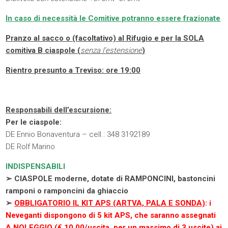
In caso di necessità le Comitive potranno essere frazionate
Pranzo al sacco o (facoltativo) al Rifugio e per la SOLA
comitiva B ciaspole (
senza l’estensione
)
Rientro presunto a Treviso: ore 19:00
Responsabili dell’escursione:
Per le ciaspole:
DE Ennio Bonaventura – cell.: 348 3192189
DE Rolf Marino
INDISPENSABILI
➢ CIASPOLE moderne, dotate di RAMPONCINI, bastoncini
ramponi o ramponcini da ghiaccio
➢
OBBLIGATORIO IL KIT APS (ARTVA, PALA E SONDA)
: i
Neveganti dispongono di 5 kit APS, che saranno assegnati
A NOLEGGIO (€ 10,00/uscita,
per un massimo di 3 uscite
) ai