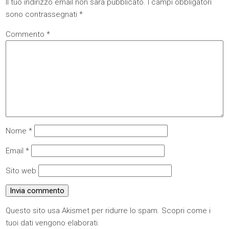
Il tuo indirizzo email non sarà pubblicato.
I campi obbligatori
sono contrassegnati
*
Commento
*
Nome
*
Email
*
Sito web
Questo sito usa Akismet per ridurre lo spam.
Scopri come i
tuoi dati vengono elaborati
.