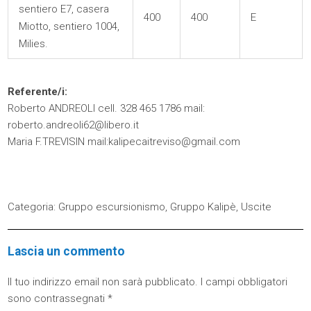
sentiero E7, casera
400
400
E
Miotto, sentiero 1004,
Milies.
Referente/i:
Roberto ANDREOLI cell. 328 465 1786 mail:
roberto.andreoli62@libero.it
Maria F.TREVISIN mail:kalipecaitreviso@gmail.com
Categoria:
Gruppo escursionismo
,
Gruppo Kalipè
,
Uscite
Lascia un commento
Il tuo indirizzo email non sarà pubblicato.
I campi obbligatori
sono contrassegnati
*