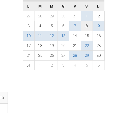
L
M
M
G
V
S
D
27
28
29
30
31
1
2
3
4
5
6
7
8
9
10
11
12
13
14
15
16
17
18
19
20
21
22
23
24
25
26
27
28
29
30
31
1
2
3
4
5
6
ltà