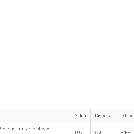
Salita
Discesa
Diffico
i Schener + ritorno stesso
600
600
E/EE