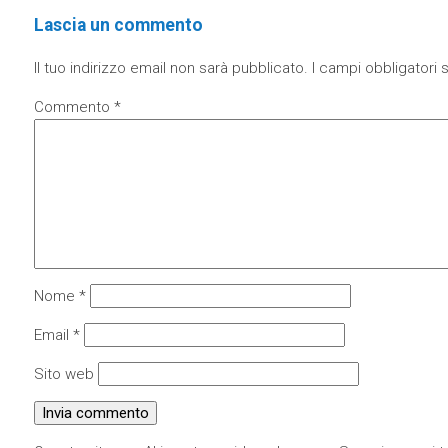
Lascia un commento
Il tuo indirizzo email non sarà pubblicato.
I campi obbligatori
Commento
*
Nome
*
Email
*
Sito web