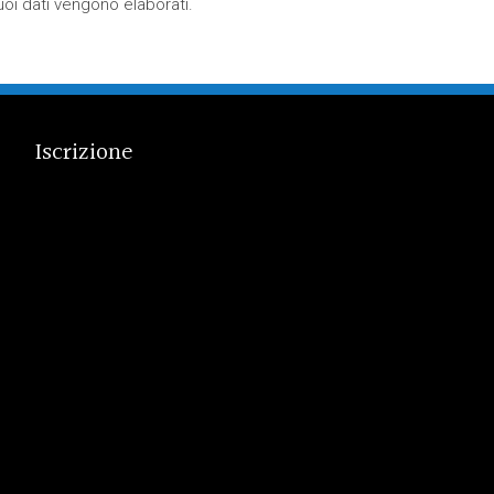
oi dati vengono elaborati
.
Iscrizione