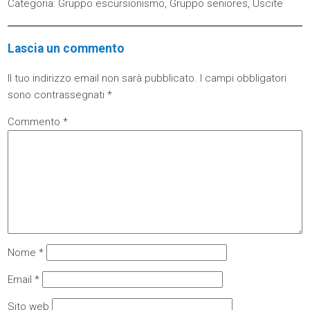
Categoria:
Gruppo escursionismo
,
Gruppo seniores
,
Uscite
Lascia un commento
Il tuo indirizzo email non sarà pubblicato.
I campi obbligatori
sono contrassegnati
*
Commento
*
Nome
*
Email
*
Sito web