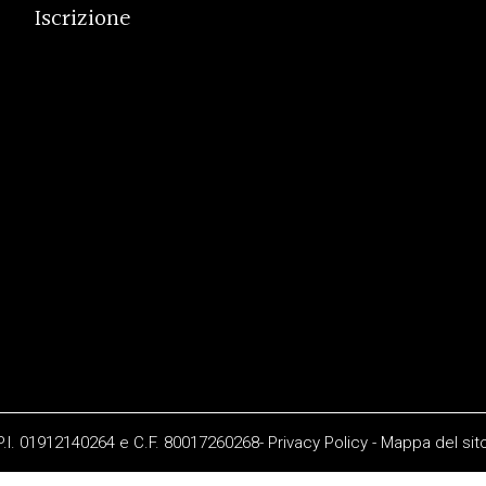
Iscrizione
 P.I. 01912140264 e C.F. 80017260268-
Privacy Policy
-
Mappa del sit