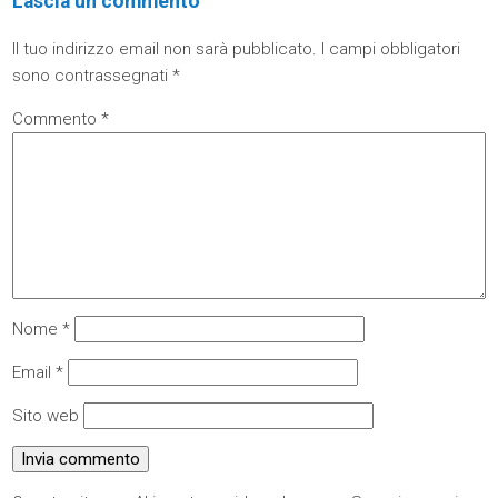
Lascia un commento
Il tuo indirizzo email non sarà pubblicato.
I campi obbligatori
sono contrassegnati
*
Commento
*
Nome
*
Email
*
Sito web