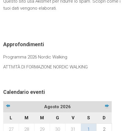
Questo sito usa Akismet per ridurre lo spam.
Scopri come i
tuoi dati vengono elaborati
.
Approfondimenti
Programma 2026 Nordic Walking
ATTIVITÀ DI FORMAZIONE NORDIC WALKING
Calendario eventi
Agosto 2026
L
M
M
G
V
S
D
27
28
29
30
31
1
2