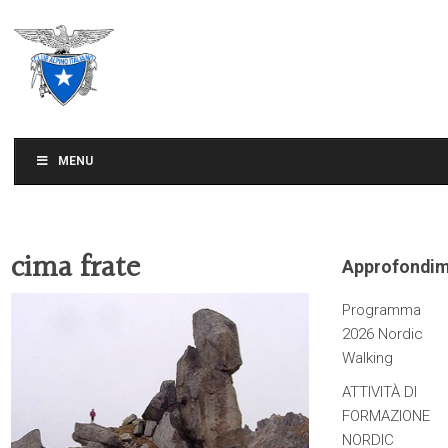
CLUB ALPINO ITALIANO
SEZIONE DI TREVISO
MENU
cima frate
Approfondim
Programma
2026 Nordic
Walking
ATTIVITÀ DI
FORMAZIONE
NORDIC