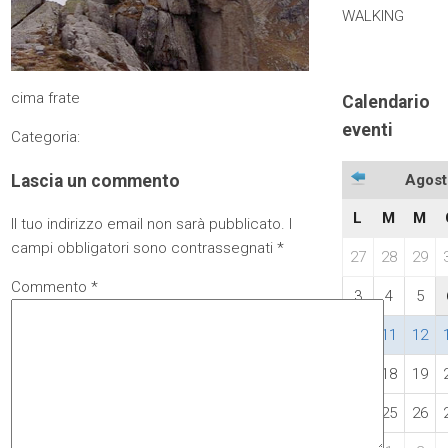
WALKING
cima frate
Calendario
eventi
Categoria:
Lascia un commento
Agost
L
M
M
Il tuo indirizzo email non sarà pubblicato.
I
campi obbligatori sono contrassegnati
*
27
28
29
Commento
*
3
4
5
10
11
12
17
18
19
24
25
26