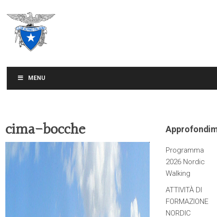
CLUB ALPINO ITALIANO
SEZIONE DI TREVISO
MENU
cima-bocche
Approfondim
Programma
2026 Nordic
Walking
ATTIVITÀ DI
FORMAZIONE
NORDIC