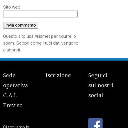
Sito web
Questo sito usa Akismet per ridurre lo
spam.
Scopri come i tuoi dati vengono
elaborati
.
Sede
Iscrizione
Seguici
operativa
sui nostri
C.A.I.
social
Treviso
Ci troviamo in