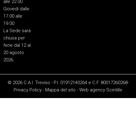
alle 22.00
Giovedì dalle
17.00 alle
19.00
La Sede sarà
chiusa per
ferie dal 12 al
20 agosto
2026.
© 2026 C.A.I. Treviso - P.I. 01912140264 e C.F. 80017260268-
Privacy Policy
-
Mappa del sito
-
Web agency
Scintille