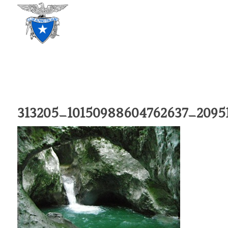
CLUB ALPINO ITALIANO
SEZIONE DI TREVISO
313205_10150988604762637_2095