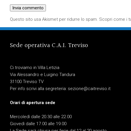
Questo sito usa Akismet per ridurre lo spam.
Scopri come i tu
Sede operativa C.A.I. Treviso
Ci troviamo in Villa Letizia
Via Alessandro e Luigino Tandura
31100 Treviso TV
Per info scrivi alla segreteria:
sezione@caitreviso.it
Orari di apertura sede
Mercoledì dalle 20.30 alle 22.00
Giovedì dalle 17.00 alle 19.00
La Sede sarà chiusa per ferie dal 12 al 20 agosto