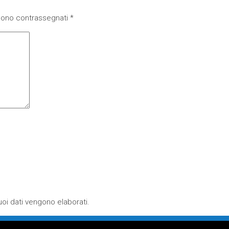
 sono contrassegnati
*
oi dati vengono elaborati
.