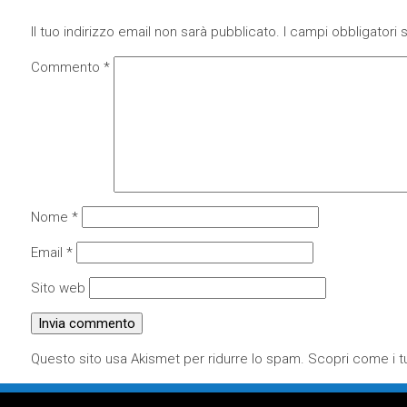
Il tuo indirizzo email non sarà pubblicato.
I campi obbligatori
Commento
*
Nome
*
Email
*
Sito web
Questo sito usa Akismet per ridurre lo spam.
Scopri come i tu