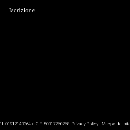
Iscrizione
 P.I. 01912140264 e C.F. 80017260268-
Privacy Policy
-
Mappa del sit