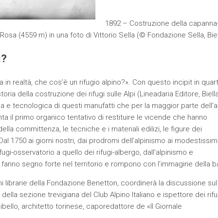
1892 – Costruzione della capanna
osa (4559 m) in una foto di Vittorio Sella (© Fondazione Sella, Biel
i?
in realtà, che cos’è un rifugio alpino?». Con questo incipit in quart
oria della costruzione dei rifugi sulle Alpi (Lineadaria Editore, Biell
na e tecnologica di questi manufatti che per la maggior parte dell’
ta il primo organico tentativo di restituire le vicende che hanno
ella committenza, le tecniche e i materiali edilizi, le figure dei
vi. Dal 1750 ai giorni nostri, dai prodromi dell’alpinismo ai modestissim
fugi-osservatorio a quello dei rifugi-albergo, dall’alpinismo e
 fanno segno forte nel territorio e rompono con l’immagine della ba
 librarie della Fondazione Benetton, coordinerà la discussione sul
la sezione trevigiana del Club Alpino Italiano e ispettore dei rifu
Gibello, architetto torinese, caporedattore de «Il Giornale