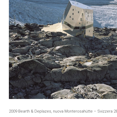
2009 Bearth & Deplazes, nuova Monterosahütte – Svizzera 2