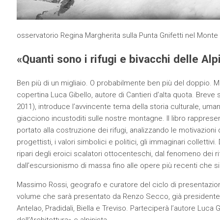
osservatorio Regina Margherita sulla Punta Gnifetti nel Monte R
«Quanti sono i rifugi e bivacchi delle Alp
Ben più di un migliaio. O probabilmente ben più del doppio. Ma 
copertina Luca Gibello, autore di Cantieri d’alta quota. Breve st
2011), introduce l’avvincente tema della storia culturale, uma
giacciono incustoditi sulle nostre montagne. Il libro rappresen
portato alla costruzione dei rifugi, analizzando le motivazioni d
progettisti, i valori simbolici e politici, gli immaginari colletti
ripari degli eroici scalatori ottocenteschi, dal fenomeno dei ri
dall’escursionismo di massa fino alle opere più recenti che si
Massimo Rossi, geografo e curatore del ciclo di presentazioni
volume che sarà presentato da Renzo Secco, già presidente del
Antelao, Pradidali, Biella e Treviso. Parteciperà l’autore Luca 