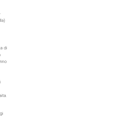
-
la)
a di
a
anno
i
ita.
gi