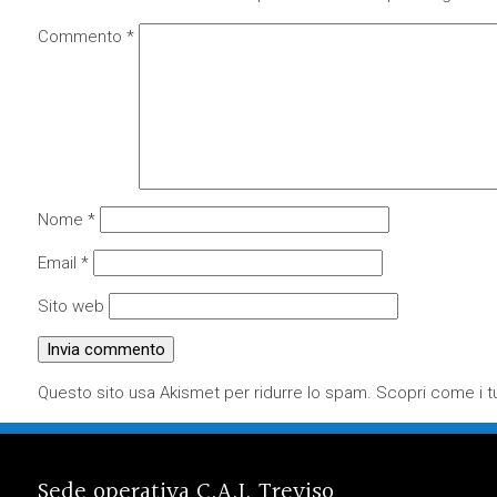
Commento
*
Nome
*
Email
*
Sito web
Questo sito usa Akismet per ridurre lo spam.
Scopri come i tu
Sede operativa C.A.I. Treviso