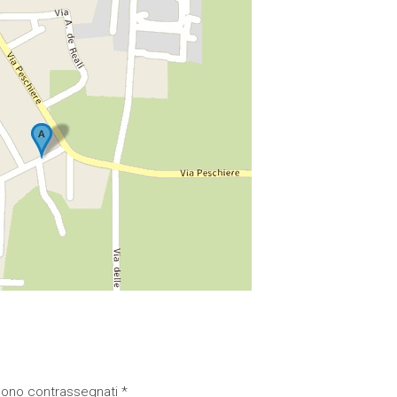
 sono contrassegnati
*