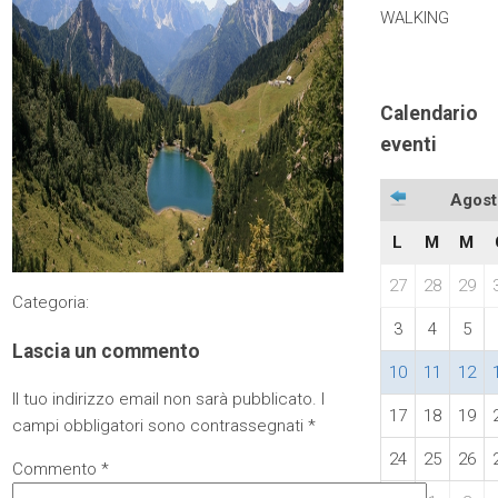
WALKING
Calendario
eventi
Agost
L
M
M
27
28
29
Categoria:
3
4
5
Lascia un commento
10
11
12
Il tuo indirizzo email non sarà pubblicato.
I
17
18
19
campi obbligatori sono contrassegnati
*
24
25
26
Commento
*