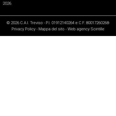
2026.
© 2026 C.A.I. Treviso - P.I. 01912140264 e C.F. 80017260268-
Privacy Policy
-
Mappa del sito
-
Web agency
Scintille