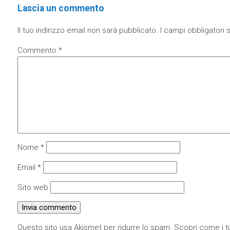
Lascia un commento
Il tuo indirizzo email non sarà pubblicato.
I campi obbligatori
Commento
*
Nome
*
Email
*
Sito web
Questo sito usa Akismet per ridurre lo spam.
Scopri come i tu