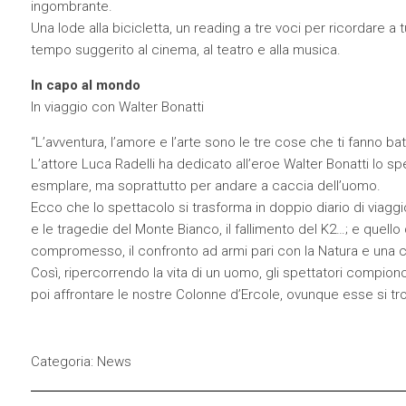
ingombrante.
Una lode alla bicicletta, un reading a tre voci per ricordare a 
tempo suggerito al cinema, al teatro e alla musica.
In capo al mondo
In viaggio con Walter Bonatti
“L’avventura, l’amore e l’arte sono le tre cose che ti fanno bat
L’attore Luca Radelli ha dedicato all’eroe Walter Bonatti lo 
esmplare, ma soprattutto per andare a caccia dell’uomo.
Ecco che lo spettacolo si trasforma in doppio diario di viaggio:
e le tragedie del Monte Bianco, il fallimento del K2…; e quello del
compromesso, il confronto ad armi pari con la Natura e una crist
Così, ripercorrendo la vita di un uomo, gli spettatori compion
poi affrontare le nostre Colonne d’Ercole, ovunque esse si tro
Categoria:
News