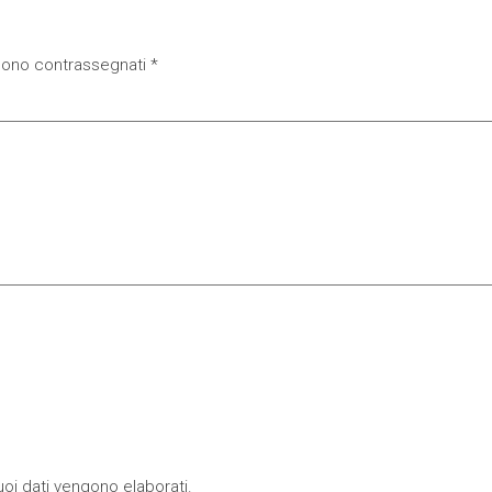
 sono contrassegnati
*
oi dati vengono elaborati
.