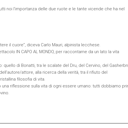
tutti noi l’importanza delle due ruote e le tante vicende che ha nel
tere il cuore”, diceva Carlo Mauri, alpinista lecchese.
spettacolo IN CAPO AL MONDO, per raccontarne da un lato la vita
 quello di Bonatti, tra le scalate del Dru, del Cervino, del Gasherbru
l’autore/attore, alla ricerca della verità, tra il rifiuto del
allina filosofia di vita.
o una riflessione sulla vita di ogni essere umano: tutti dobbiamo pr
vino.