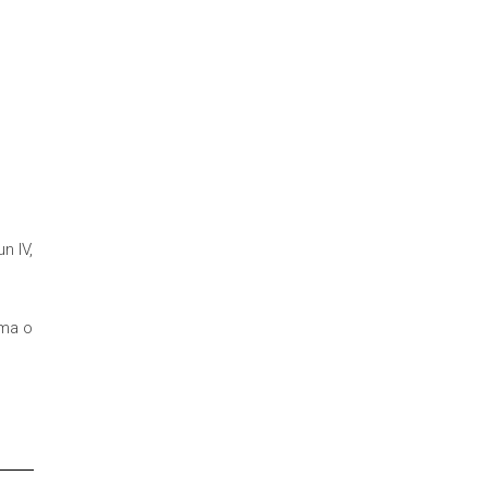
n IV,
ima o