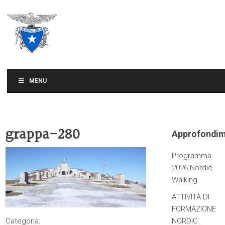
CLUB ALPINO ITALIANO
SEZIONE DI TREVISO
MENU
grappa-280
Approfondim
Programma
2026 Nordic
Walking
ATTIVITÀ DI
FORMAZIONE
Categoria:
NORDIC