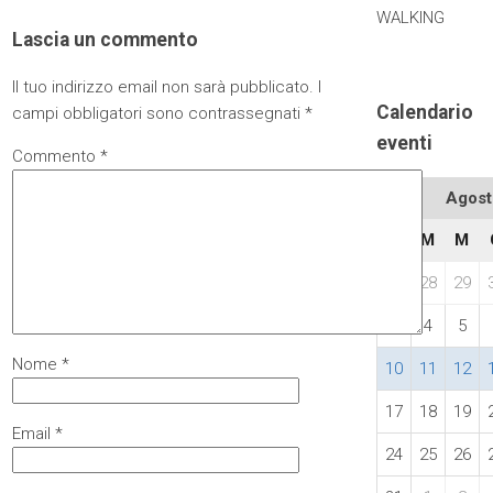
WALKING
Lascia un commento
Il tuo indirizzo email non sarà pubblicato.
I
Calendario
campi obbligatori sono contrassegnati
*
eventi
Commento
*
Agost
L
M
M
27
28
29
3
4
5
Nome
*
10
11
12
17
18
19
Email
*
24
25
26