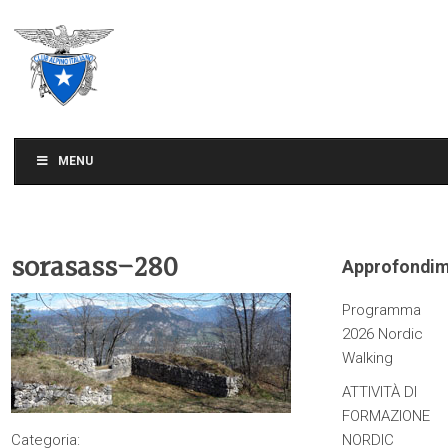
CLUB ALPINO ITALIANO
SEZIONE DI TREVISO
MENU
sorasass-280
Approfondim
Programma
2026 Nordic
Walking
ATTIVITÀ DI
FORMAZIONE
Categoria:
NORDIC