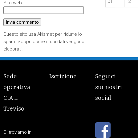
31
1
2
Sito web
Questo sito usa Akismet per ridurre lo
spam.
Scopri come i tuoi dati vengono
elaborati
.
Sede
Iscrizione
Seguici
operativa
sui nostri
C.A.I.
social
Treviso
Ci troviamo in