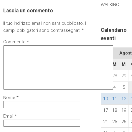
WALKING
Lascia un commento
Il tuo indirizzo email non sarà pubblicato.
I
Calendario
campi obbligatori sono contrassegnati
*
eventi
Commento
*
Agost
L
M
M
27
28
29
3
4
5
Nome
*
10
11
12
17
18
19
Email
*
24
25
26