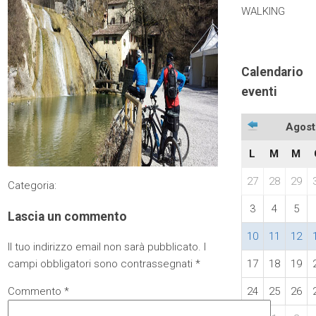
WALKING
Calendario
eventi
Agost
L
M
M
27
28
29
Categoria:
3
4
5
Lascia un commento
10
11
12
Il tuo indirizzo email non sarà pubblicato.
I
campi obbligatori sono contrassegnati
*
17
18
19
Commento
*
24
25
26