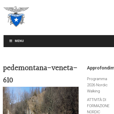
CLUB ALPINO ITALIANO
SEZIONE DI TREVISO
MENU
pedemontana-veneta-
Approfondim
610
Programma
2026 Nordic
Walking
ATTIVITÀ DI
FORMAZIONE
NORDIC