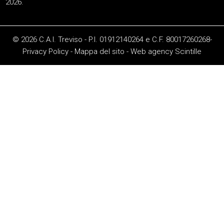
2026.
© 2026 C.A.I. Treviso - P.I. 01912140264 e C.F. 80017260268-
Privacy Policy
-
Mappa del sito
-
Web agency
Scintille