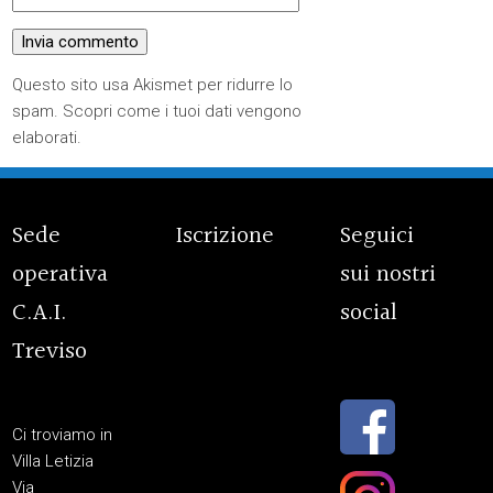
Questo sito usa Akismet per ridurre lo
spam.
Scopri come i tuoi dati vengono
elaborati
.
Sede
Iscrizione
Seguici
operativa
sui nostri
C.A.I.
social
Treviso
Ci troviamo in
Villa Letizia
Via