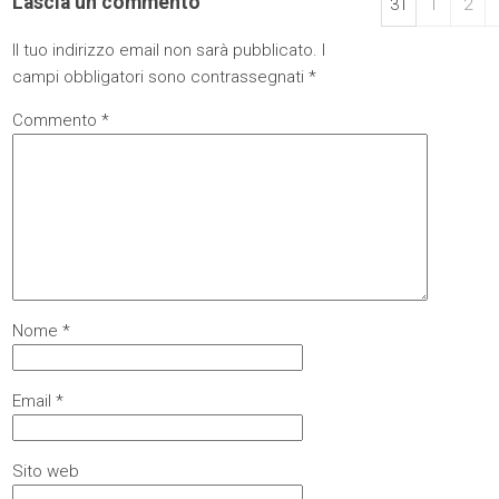
Lascia un commento
31
1
2
Il tuo indirizzo email non sarà pubblicato.
I
campi obbligatori sono contrassegnati
*
Commento
*
Nome
*
Email
*
Sito web