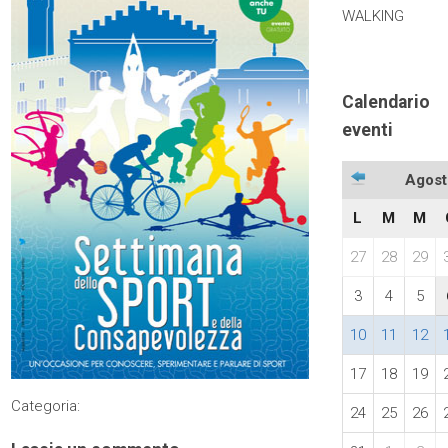
WALKING
Calendario
eventi
Agost
L
M
M
27
28
29
3
4
5
10
11
12
17
18
19
Categoria:
24
25
26