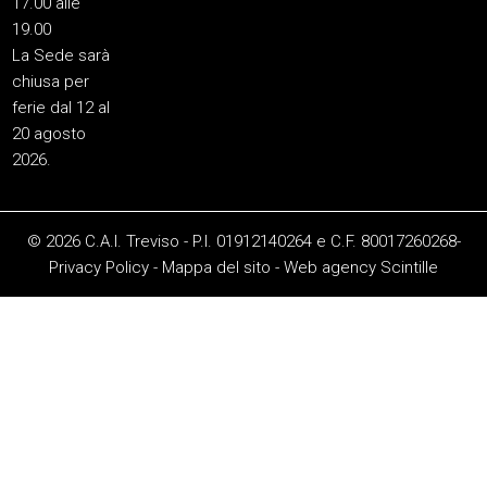
17.00 alle
19.00
La Sede sarà
chiusa per
ferie dal 12 al
20 agosto
2026.
© 2026 C.A.I. Treviso - P.I. 01912140264 e C.F. 80017260268-
Privacy Policy
-
Mappa del sito
-
Web agency
Scintille