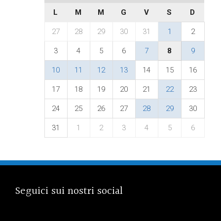
L
M
M
G
V
S
D
27
28
29
30
31
1
2
3
4
5
6
7
8
9
10
11
12
13
14
15
16
17
18
19
20
21
22
23
24
25
26
27
28
29
30
31
1
2
3
4
5
6
Seguici sui nostri social