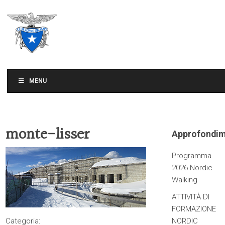
CLUB ALPINO ITALIANO
SEZIONE DI TREVISO
MENU
monte-lisser
Approfondim
Programma
2026 Nordic
Walking
ATTIVITÀ DI
FORMAZIONE
Categoria:
NORDIC