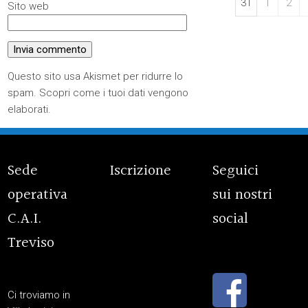
31
1
2
Sito web
Questo sito usa Akismet per ridurre lo
spam.
Scopri come i tuoi dati vengono
elaborati
.
Sede
Iscrizione
Seguici
operativa
sui nostri
C.A.I.
social
Treviso
Ci troviamo in