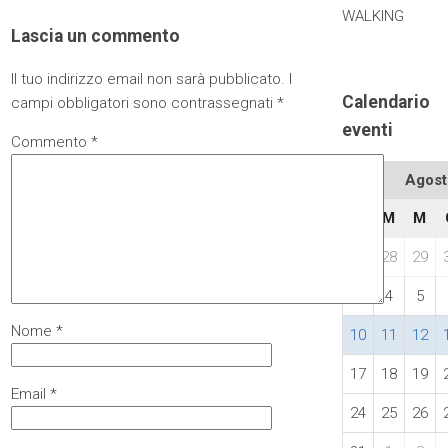
WALKING
Lascia un commento
Il tuo indirizzo email non sarà pubblicato.
I
Calendario
campi obbligatori sono contrassegnati
*
eventi
Commento
*
Agost
L
M
M
27
28
29
3
4
5
Nome
*
10
11
12
17
18
19
Email
*
24
25
26