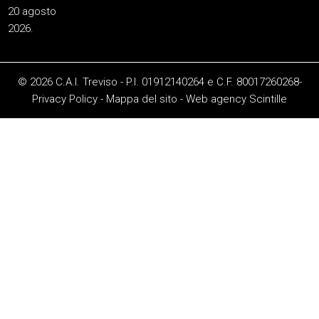
20 agosto
2026.
© 2026 C.A.I. Treviso - P.I. 01912140264 e C.F. 80017260268-
Privacy Policy
-
Mappa del sito
-
Web agency
Scintille