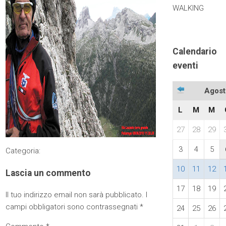
WALKING
Calendario
eventi
Agost
L
M
M
27
28
29
3
4
5
Categoria:
10
11
12
Lascia un commento
17
18
19
Il tuo indirizzo email non sarà pubblicato.
I
campi obbligatori sono contrassegnati
*
24
25
26