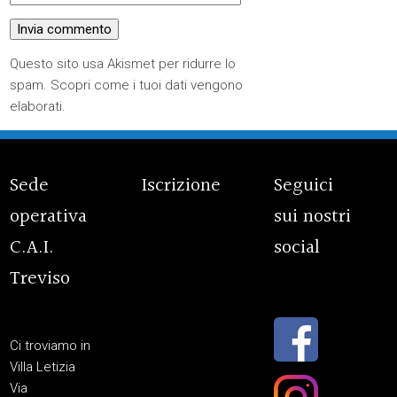
Questo sito usa Akismet per ridurre lo
spam.
Scopri come i tuoi dati vengono
elaborati
.
Sede
Iscrizione
Seguici
operativa
sui nostri
C.A.I.
social
Treviso
Ci troviamo in
Villa Letizia
Via