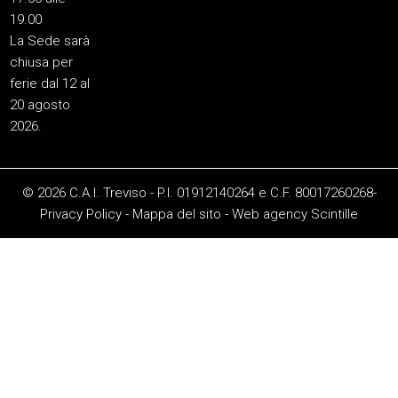
19.00
La Sede sarà
chiusa per
ferie dal 12 al
20 agosto
2026.
© 2026 C.A.I. Treviso - P.I. 01912140264 e C.F. 80017260268-
Privacy Policy
-
Mappa del sito
-
Web agency
Scintille