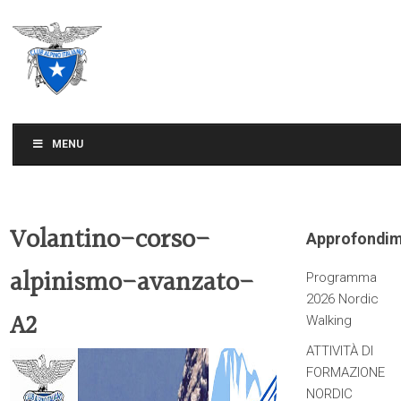
CLUB ALPINO ITALIANO
SEZIONE DI TREVISO
MENU
Volantino-corso-
Approfondim
alpinismo-avanzato-
Programma
2026 Nordic
A2
Walking
ATTIVITÀ DI
FORMAZIONE
NORDIC