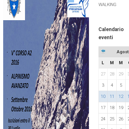
WALKING
Calendario
eventi
Agost
L
M
M
27
28
29
3
4
5
10
11
12
17
18
19
24
25
26