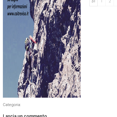
31
1
2
Categoria:
Lascia un commento