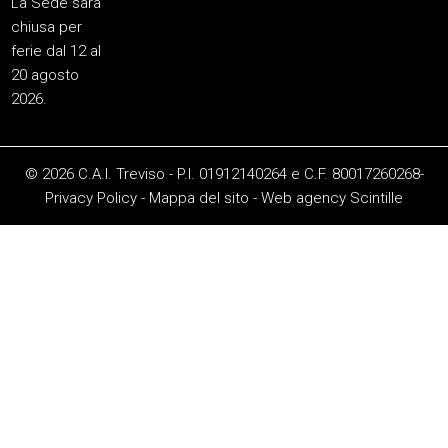
La Sede sarà
chiusa per
ferie dal 12 al
20 agosto
2026.
© 2026 C.A.I. Treviso - P.I. 01912140264 e C.F. 80017260268-
Privacy Policy
-
Mappa del sito
-
Web agency
Scintille