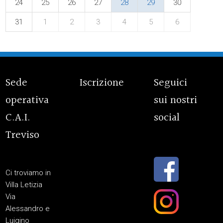
24
25
26
27
28
29
30
31
1
2
3
4
5
6
Sede
Iscrizione
Seguici
operativa
sui nostri
C.A.I.
social
Treviso
Ci troviamo in
Villa Letizia
Via
Alessandro e
Luigino