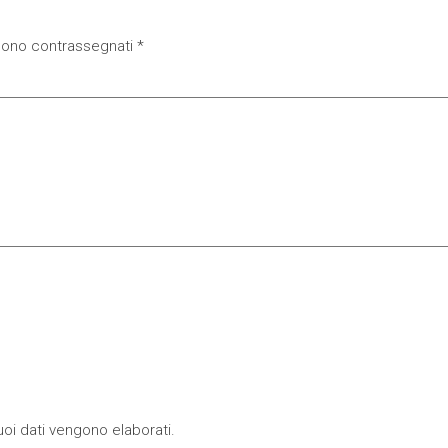
 sono contrassegnati
*
oi dati vengono elaborati
.