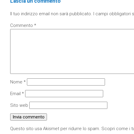
Lascia un commento
Il tuo indirizzo email non sarà pubblicato.
I campi obbligatori
Commento
*
Nome
*
Email
*
Sito web
Questo sito usa Akismet per ridurre lo spam.
Scopri come i tu