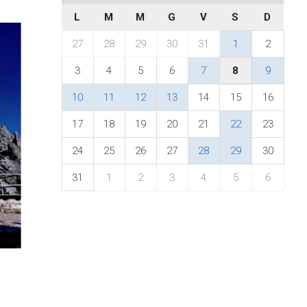
L
M
M
G
V
S
D
27
28
29
30
31
1
2
3
4
5
6
7
8
9
10
11
12
13
14
15
16
17
18
19
20
21
22
23
24
25
26
27
28
29
30
31
1
2
3
4
5
6