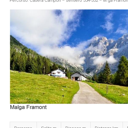
Percorso: Casera Campon – sentiero 554-552 – M.ga Framont