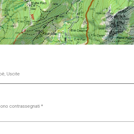
pè
,
Uscite
 sono contrassegnati
*