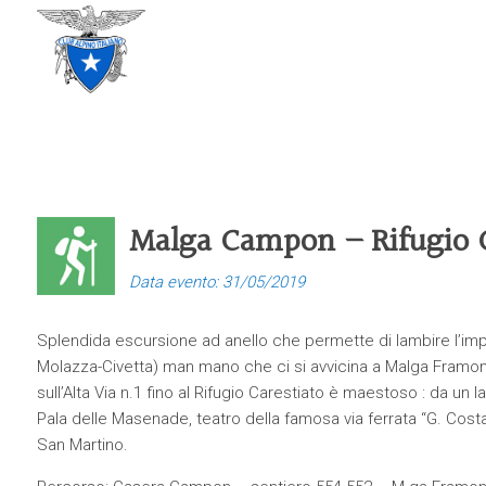
CLUB ALPINO ITALIANO
SEZIONE DI TREVISO
Malga Campon – Rifugio 
Data evento: 31/05/2019
Splendida escursione ad anello che permette di lambire l’im
Molazza-Civetta) man mano che ci si avvicina a Malga Framo
sull’Alta Via n.1 fino al Rifugio Carestiato è maestoso : da un 
Pala delle Masenade, teatro della famosa via ferrata “G. Costan
San Martino.