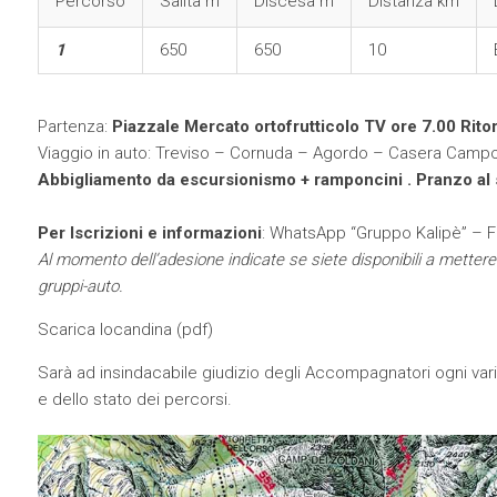
Percorso
Salita m
Discesa m
Distanza km
1
650
650
10
Partenza:
Piazzale Mercato ortofrutticolo TV ore 7.00 Rito
Viaggio in auto: Treviso – Cornuda – Agordo – Casera Camp
Abbigliamento da escursionismo + ramponcini . Pranzo al
Per Iscrizioni e informazioni
: WhatsApp “Gruppo Kalipè” – F
Al momento dell’adesione indicate se siete disponibili a mettere
gruppi-auto.
Scarica locandina (
pdf
)
Sarà ad insindacabile giudizio degli Accompagnatori ogni var
e dello stato dei percorsi.