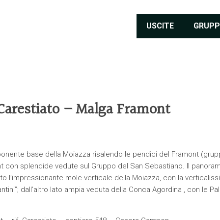
USCITE
GRUPP
Carestiato – Malga Framont
ponente base della Moiazza risalendo le pendici del Framont (gru
nt con splendide vedute sul Gruppo del San Sebastiano. ll panora
lato l’impressionante mole verticale della Moiazza, con la verticalis
tini”; dall’altro lato ampia veduta della Conca Agordina , con le Pal