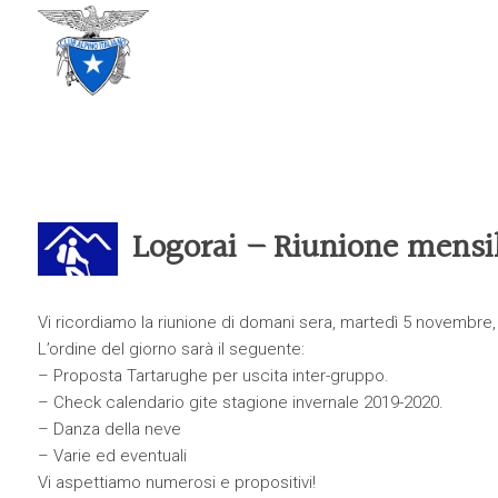
CLUB ALPINO ITALIANO
SEZIONE DI TREVISO
Logorai – Riunione mensi
Vi ricordiamo la riunione di domani sera, martedì
5
novembre
L’ordine del giorno sarà il seguente:
– Proposta Tartarughe per uscita inter-gruppo
.
– Check calendario gite stagione invernale 2019-2020
.
– Danza della neve
– Varie ed eventuali
V
i aspettiamo numerosi
e propositivi
!