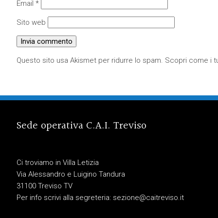
Email
*
Sito web
Questo sito usa Akismet per ridurre lo spam.
Scopri come i tu
Sede operativa C.A.I. Treviso
Ci troviamo in Villa Letizia
Via Alessandro e Luigino Tandura
31100 Treviso TV
Per info scrivi alla segreteria:
sezione@caitreviso.it