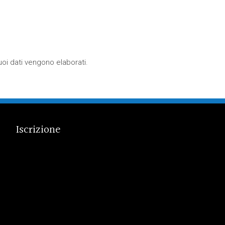
oi dati vengono elaborati
.
Iscrizione