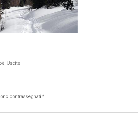
pè
,
Uscite
 sono contrassegnati
*