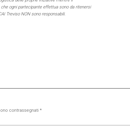
istica delle proprie iniziative mentre il
ità che ogni partecipante effettua sono da ritenersi
e CAI Treviso NON sono responsabili.
 sono contrassegnati
*