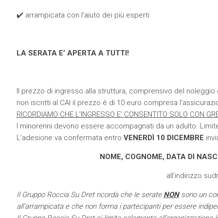
✔️ arrampicata con l’aiuto dei più esperti
LA SERATA E’ APERTA A TUTTI!
Il prezzo di ingresso alla struttura, comprensivo del noleggio de
non iscritti al CAI il prezzo è di 10 euro compresa l’assicurazi
RICORDIAMO CHE L’INGRESSO E’ CONSENTITO SOLO CON GR
I minorenni devono essere accompagnati da un adulto. Limite
L’adesione va confermata entro
VENERDÌ 10 DICEMBRE
invi
NOME, COGNOME, DATA DI NASC
all’indirizzo
sudr
Il Gruppo Roccia Su Dret ricorda che le serate
NON
sono un cor
all’arrampicata e che non forma i partecipanti per essere indipend