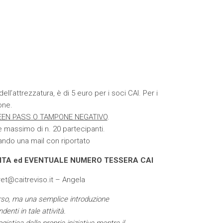
ll’attrezzatura, è di 5 euro per i soci CAI. Per i
one.
EEN PASS O TAMPONE NEGATIVO
.
 massimo di n. 20 partecipanti.
ando una mail con riportato
ITA ed EVENTUALE NUMERO TESSERA CAI
et@caitreviso.it
– Angela
so, ma una semplice introduzione
enti in tale attività.