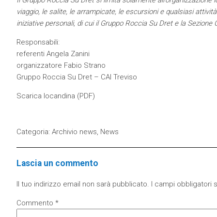
Il Gruppo Roccia Su Dret si limita solamente all’organizzazione log
viaggio, le salite, le arrampicate, le escursioni e qualsiasi attiv
iniziative personali, di cui il Gruppo Roccia Su Dret e la Sezion
Responsabili:
referenti Angela Zanini
organizzatore Fabio Strano
Gruppo Roccia Su Dret – CAI Treviso
Scarica locandina (
PDF)
Categoria:
Archivio news
,
News
Lascia un commento
Il tuo indirizzo email non sarà pubblicato.
I campi obbligatori
Commento
*