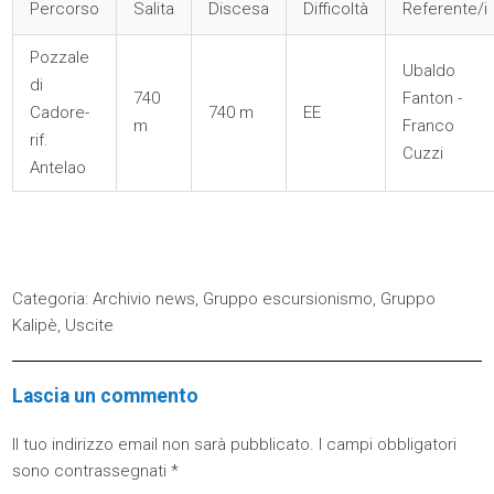
Percorso
Salita
Discesa
Difficoltà
Referente/i
Pozzale
Ubaldo
di
740
Fanton -
Cadore-
740 m
EE
m
Franco
rif.
Cuzzi
Antelao
Categoria:
Archivio news
,
Gruppo escursionismo
,
Gruppo
Kalipè
,
Uscite
Lascia un commento
Il tuo indirizzo email non sarà pubblicato.
I campi obbligatori
sono contrassegnati
*