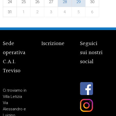
24
25
26
27
28
29
30
31
1
2
3
4
5
6
Sede
Iscrizione
Seguici
operativa
sui nostri
C.A.I.
social
Treviso
Ci troviamo in
Villa Letizia
Via
Alessandro e
Luigino