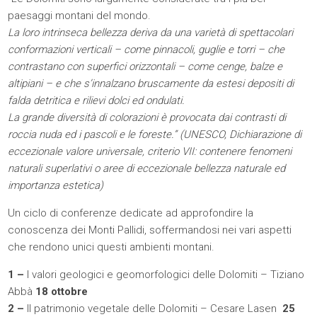
paesaggi montani del mondo.
La loro intrinseca bellezza deriva da una varietà di spettacolari
conformazioni verticali – come pinnacoli, guglie e torri – che
contrastano con superfici orizzontali – come cenge, balze e
altipiani – e che s’innalzano bruscamente da estesi depositi di
falda detritica e rilievi dolci ed ondulati.
La grande diversità di colorazioni è provocata dai contrasti di
roccia nuda ed i pascoli e le foreste.” (UNESCO, Dichiarazione di
eccezionale valore universale, criterio VII: contenere fenomeni
naturali superlativi o aree di eccezionale bellezza naturale ed
importanza estetica)
Un ciclo di conferenze dedicate ad approfondire la
conoscenza dei Monti Pallidi, soffermandosi nei vari aspetti
che rendono unici questi ambienti montani.
1 –
I valori geologici e geomorfologici delle Dolomiti – Tiziano
Abbà
18 ottobre
2 –
Il patrimonio vegetale delle Dolomiti – Cesare Lasen
25