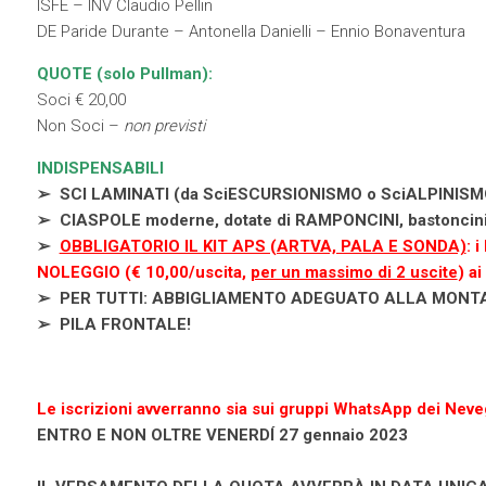
ISFE – INV Claudio Pellin
DE Paride Durante – Antonella Danielli – Ennio Bonaventura
QUOTE (solo Pullman):
Soci € 20,00
Non Soci –
non previsti
INDISPENSABILI
➢ SCI LAMINATI (da SciESCURSIONISMO o SciALPINISMO),
➢ CIASPOLE moderne, dotate di RAMPONCINI, bastoncini 
➢
OBBLIGATORIO IL KIT APS (ARTVA, PALA E SONDA)
: 
NOLEGGIO (€ 10,00/uscita,
per un massimo di 2 uscite
) ai
➢ PER TUTTI: ABBIGLIAMENTO ADEGUATO ALLA MONT
➢ PILA FRONTALE!
Le iscrizioni avverranno sia sui gruppi WhatsApp dei Neve
ENTRO E NON OLTRE VENERDÍ 27 gennaio 2023