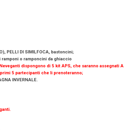
 PELLI DI SIMILFOCA, bastoncini;
ramponi o ramponcini da ghiaccio
i Neveganti dispongono di 5 kit APS,
che saranno assegnati A
 primi 5
partecipanti che li prenoteranno;
AGNA INVERNALE.
ganti.