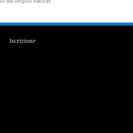
oi dati vengono elaborati
.
Iscrizione