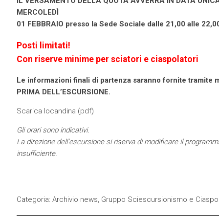
IL VERSAMENTO DELLA QUOTA AVVERRÀ IN DATA UNIC
MERCOLEDÌ
01 FEBBRAIO presso la Sede Sociale dalle 21,00 alle 22,0
Posti limitati!
Con riserve minime per sciatori e ciaspolatori
Le informazioni finali di partenza saranno fornite tramite
PRIMA DELL’ESCURSIONE.
Scarica locandina (
pdf
)
Gli orari sono indicativi.
La direzione dell’escursione si riserva di modificare il progra
insufficiente.
Categoria:
Archivio news
,
Gruppo Sciescursionismo e Ciaspol