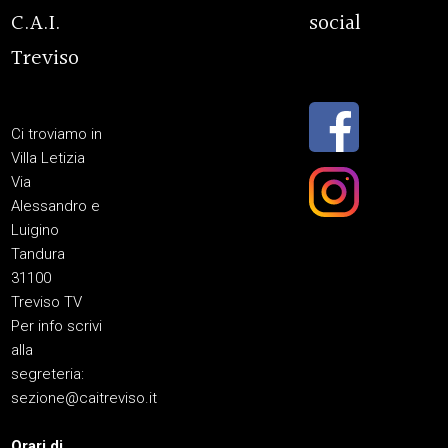
C.A.I.
social
Treviso
Ci troviamo in
Villa Letizia
Via
Alessandro e
Luigino
Tandura
31100
Treviso TV
Per info scrivi
alla
segreteria:
sezione@caitreviso.it
Orari di