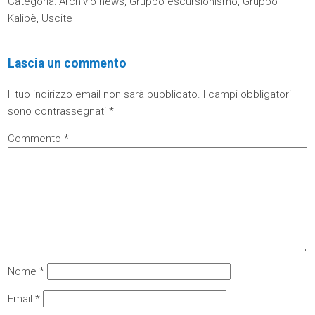
Categoria:
Archivio news
,
Gruppo escursionismo
,
Gruppo
Kalipè
,
Uscite
Lascia un commento
Il tuo indirizzo email non sarà pubblicato.
I campi obbligatori
sono contrassegnati
*
Commento
*
Nome
*
Email
*