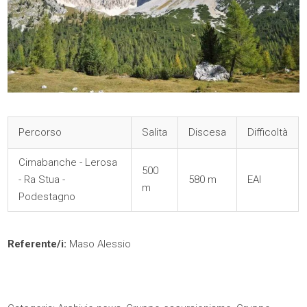
Percorso
Salita
Discesa
Difficoltà
Cimabanche - Lerosa
500
- Ra Stua -
580 m
EAI
m
Podestagno
Referente/i:
Maso Alessio