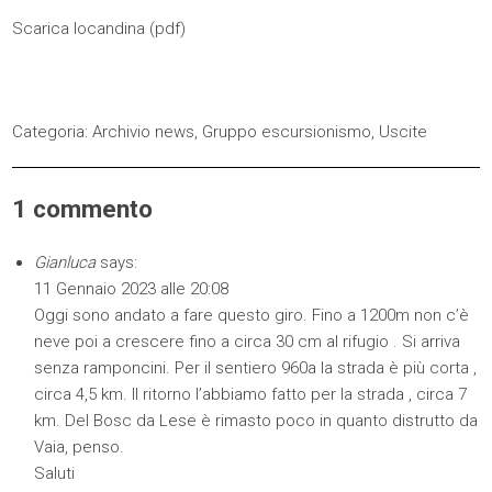
Scarica locandina (
pdf
)
Categoria:
Archivio news
,
Gruppo escursionismo
,
Uscite
1 commento
Gianluca
says:
11 Gennaio 2023 alle 20:08
Oggi sono andato a fare questo giro. Fino a 1200m non c’è
neve poi a crescere fino a circa 30 cm al rifugio . Si arriva
senza ramponcini. Per il sentiero 960a la strada è più corta ,
circa 4,5 km. Il ritorno l’abbiamo fatto per la strada , circa 7
km. Del Bosc da Lese è rimasto poco in quanto distrutto da
Vaia, penso.
Saluti