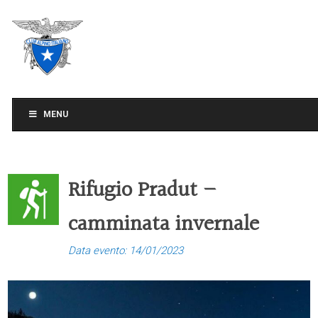
CLUB ALPINO ITALIANO
SEZIONE DI TREVISO
MENU
Rifugio Pradut –
camminata invernale
Data evento: 14/01/2023