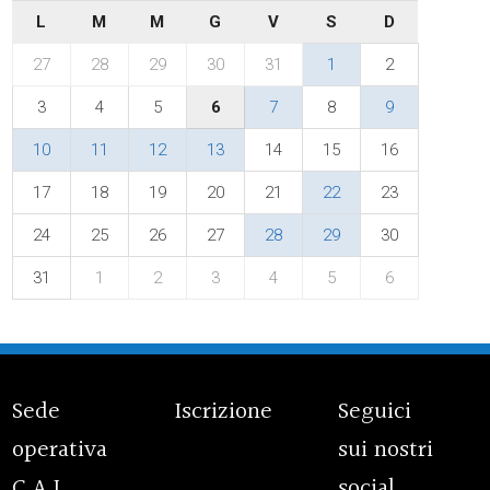
L
M
M
G
V
S
D
27
28
29
30
31
1
2
3
4
5
6
7
8
9
10
11
12
13
14
15
16
17
18
19
20
21
22
23
24
25
26
27
28
29
30
31
1
2
3
4
5
6
Sede
Iscrizione
Seguici
operativa
sui nostri
C.A.I.
social