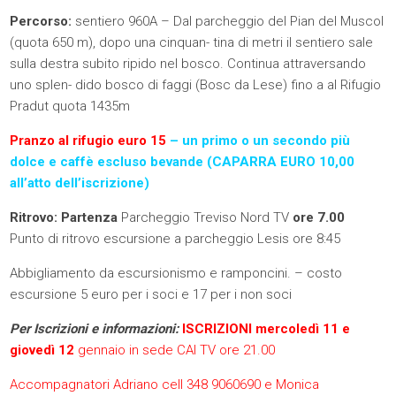
Percorso:
sentiero 960A – Dal parcheggio del Pian del Muscol
(quota 650 m), dopo una cinquan- tina di metri il sentiero sale
sulla destra subito ripido nel bosco. Continua attraversando
uno splen- dido bosco di faggi (Bosc da Lese) fino a al Rifugio
Pradut quota 1435m
Pranzo al rifugio euro 15
–
un primo o un secondo più
dolce e caffè escluso bevande (CAPARRA EURO 10,00
all’atto dell’iscrizione)
Ritrovo: Partenza
Parcheggio Treviso Nord TV
ore 7.00
Punto di ritrovo escursione a parcheggio Lesis ore 8:45
Abbigliamento da escursionismo e ramponcini. – costo
escursione 5 euro per i soci e 17 per i non soci
Per Iscrizioni e informazioni:
ISCRIZIONI mercoledì 11 e
giovedì 12
gennaio in sede CAI TV ore 21.00
Accompagnatori Adriano cell 348 9060690 e Monica